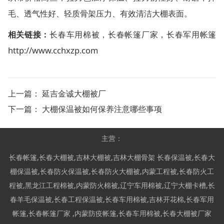
毛、透气性好、轻质骨架压力、有效清洁大棚表面。
相关链接：
长春车用棉被
，
长春帐篷厂家
，
长春军用帐篷
http://www.cchxzp.com
上一篇：
延吉金诚大棚被厂
下一篇：
大棚保温被如何保养注意哪些事项
主营：
长春帐篷
,
长春大棚被
,
吉林大棚被
,
吉林大棚骨架
长春保温被
,
长春大
棚保温被
,
长春防火保温被
,
长春防火大棚被
,
内蒙工程被
,
长春防火工
程被
,
黑龙江工程棉被
,
内蒙防火棉被
,
辽宁车用棉被
,
辽宁大棚卡槽
,
长
春羊毛保温被
,
长春工程保温被
,
长春车用棉被
,
吉林开花棉
,
长春军用
帐篷
,
长春帐篷厂家
,
内蒙防疫帐篷
,
长春车用棉被
,
长春大棚被厂家