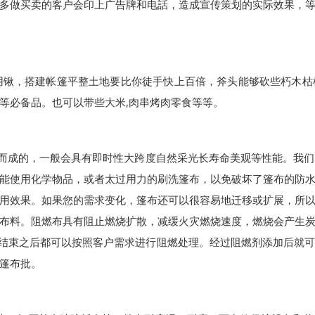
多做买卖的客户会印上广告牌和电話，造成宣传策划的实际效果，
用锹，搭建帐篷平整土地要比你徒手快上百倍，斧头能够砍些朽木枯
,
等必备品。也可以带些大米
肉串烤肉零食等等。
而成的，一般会具有即时性大跨度自然采光长寿命美观等性能。我们
能使用化学物品，或者太过用力的刷洗篷布，以免破坏了篷布的防
用效果。如果您的需求变化，篷布还可以很容易地迁移或扩展，所
布料。阻燃布具有阻止燃烧扩散，减缓火灾燃烧速度，燃烧会产生
结束之后都可以按照客户需求进行阻燃处理。经过阻燃剂添加后就
篷布批。