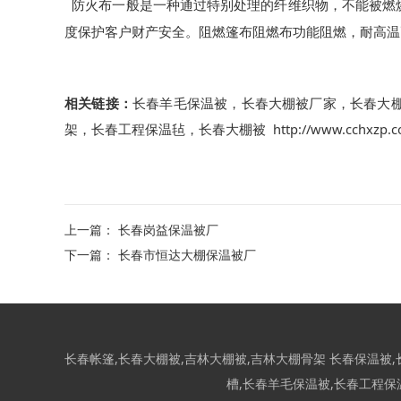
防火布一般是一种通过特别处理的纤维织物，不能被燃
度保护客户财产安全。阻燃篷布阻燃布功能阻燃，耐高温
相关链接：
长春羊毛保温被
，
长春大棚被厂家
，
长春大
架
，
长春工程保温毡
，
长春大棚被
http://www.cchxzp.
上一篇：
长春岗益保温被厂
下一篇：
长春市恒达大棚保温被厂
长春帐篷
,
长春大棚被
,
吉林大棚被
,
吉林大棚骨架
长春保温被
,
槽
,
长春羊毛保温被
,
长春工程保