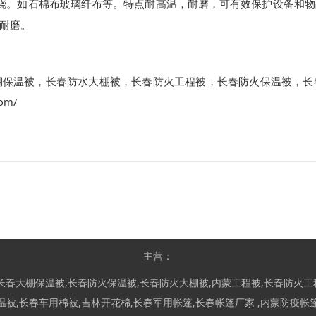
烧。如石棉布玻璃纤布等。特点耐高温，耐磨，可有效保护设备和物
耐磨。
棚保温被
，
长春防水大棚被
，
长春防火工程被
，
长春防火保温被
，
长
com/
主营：
长春大棚保温被
,
长春防火保温被
,
长春防火大棚被
,
内蒙工程被
,
长春防火工
温被
,
长春车用棉被
,
吉林开花棉
,
长春军用帐篷
,
长春帐篷厂家
,
内蒙防疫帐