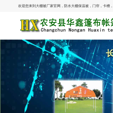
欢迎您来到大棚被厂家官网，防水大棚保温被，门帘，卡槽