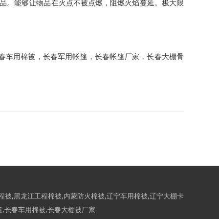
品。能够让物品在火点不被点燃，阻燃火焰蔓延。极大限
春车用棉被
，
长春军用帐篷
，
长春帐篷厂家
，
长春大棚骨
程被
,
黑龙江工程棉被
,
内蒙防火棉被
,
辽宁车用棉被
,
辽宁大棚卡
篷
,
长春车用棉被
,
长春大棚被厂家