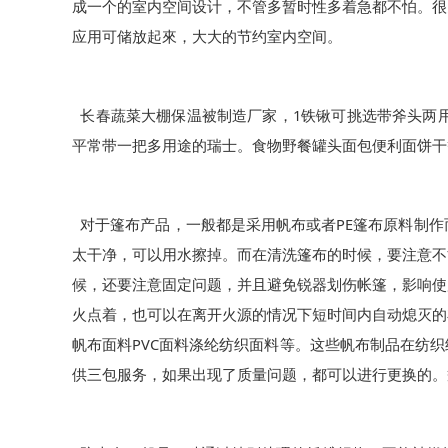
成一个的室内空间设计，不管多暂时性多着急都不怕。很
应用可储放起來，大大的节约室内空间。
1
长春蔬菜大棚保温被制造厂家，
铁锹可挑选带斧头两
平常带一把多用途的瑞士。食物野餐罐头面包便利面饼干
PE
对于篷布产品，一般都是采用帆布或者
篷布原料制作
太干净，可以用水擦掉。而在清洗篷布的时候，要注意不
候，还要注意固定问题，并且避免锐器划伤帐篷，影响使
火点着，也可以在离开火源的情况下短时间内自动熄灭的
PVC
帆布面料
面料涤纶纺织面料等。这些帆布制品在纺织
供三包服务，如果出现了质量问题，都可以进行更换的。