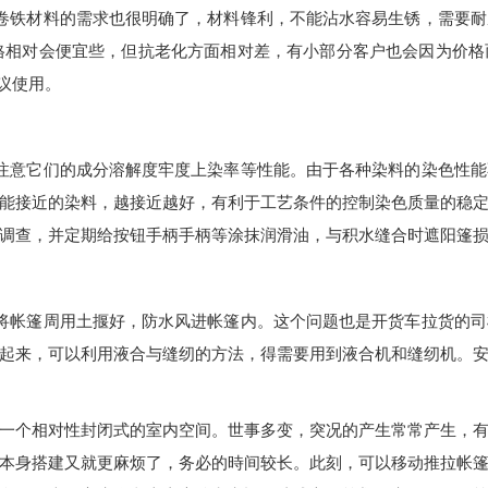
卷铁材料的需求也很明确了，材料锋利，不能沾水容易生锈，需要耐
格相对会便宜些，但抗老化方面相对差，有小部分客户也会因为价格
议使用。
注意它们的成分溶解度牢度上染率等性能。由于各种染料的染色性能
能接近的染料，越接近越好，有利于工艺条件的控制染色质量的稳
调查，并定期给按钮手柄手柄等涂抹润滑油，与积水缝合时遮阳篷
将帐篷周用土揠好，防水风进帐篷内。这个问题也是开货车拉货的司
起来，可以利用液合与缝纫的方法，得需要用到液合机和缝纫机。
一个相对性封闭式的室内空间。世事多变，突况的产生常常产生，
本身搭建又就更麻烦了，务必的時间较长。此刻，可以移动推拉帐