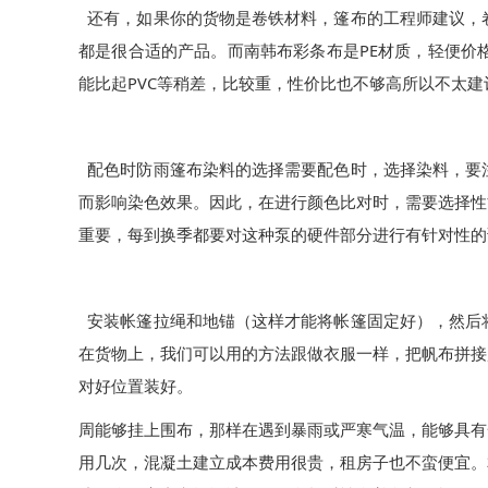
还有，如果你的货物是卷铁材料，篷布的工程师建议，
PE
都是很合适的产品。而南韩布彩条布是
材质，轻便价
PVC
能比起
等稍差，比较重，性价比也不够高所以不太建
配色时防雨篷布染料的选择需要配色时，选择染料，要
而影响染色效果。因此，在进行颜色比对时，需要选择性
重要，每到换季都要对这种泵的硬件部分进行有针对性的
安装帐篷拉绳和地锚（这样才能将帐篷固定好），然后
在货物上，我们可以用的方法跟做衣服一样，把帆布拼接
对好位置装好。
周能够挂上围布，那样在遇到暴雨或严寒气温，能够具有
用几次，混凝土建立成本费用很贵，租房子也不蛮便宜。