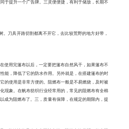
等同于提升一个广告牌。三灵便便捷，有利于储放，长期不
树。刀具开路切割都离不开它，去比较荒野的地方好带，
在使用完篷布以后，一定要把篷布自然风干，如果篷布不
水性能，降低了它的防水作用。另外就是，在搭建篷布的时
以它的使用是非常方便的。阻燃布一般是不易燃烧，及时被
炭化现象。在帆布纺织行业经常用的，常见的阻燃布有全棉
可以成为阻燃布了。三，质量有保障，在规定的期限内，提