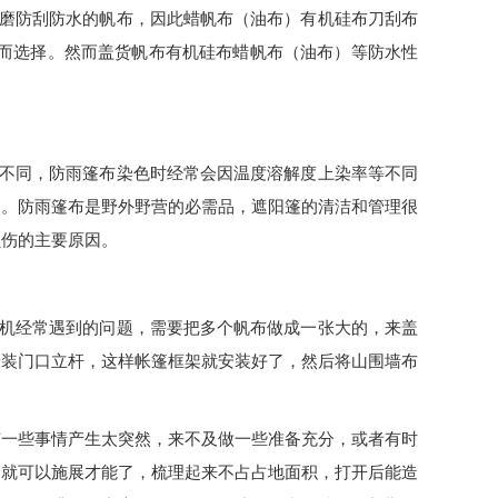
磨防刮防水的帆布，因此蜡帆布（油布）有机硅布刀刮布
而选择。然而盖货帆布有机硅布蜡帆布（油布）等防水性
不同，防雨篷布染色时经常会因温度溶解度上染率等不同
定。防雨篷布是野外野营的必需品，遮阳篷的清洁和管理很
损伤的主要原因。
机经常遇到的问题，需要把多个帆布做成一张大的，来盖
安装门口立杆，这样帐篷框架就安装好了，然后将山围墙布
有一些事情产生太突然，来不及做一些准备充分，或者有时
篷就可以施展才能了，梳理起来不占占地面积，打开后能造