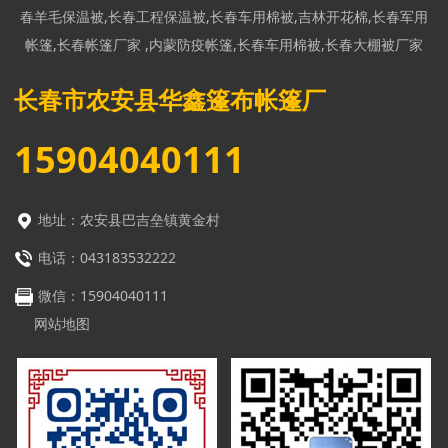
春羊毛保温被
,
长春工程保温被
,
长春车用棉被
,
吉林开花棉
,
长春军用
帐篷
,
长春帐篷厂家
,
内蒙防疫帐篷
,
长春车用棉被
,
长春大棚被厂家
长春市农安县华鑫篷布帐篷厂
15904040111
地址：农安县巴吉垒镇黄金村
电话：043183532222
微信：
15904040111
网站地图