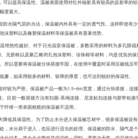
，可以提高保温性。温被表面使用对红外辐射具有较高的反射率的铝
幅度最大。
设防水隔气层的办法，保温被内外具有一定的透气性。这样即使有少
泡沫塑料以及橡塑保温材料等保温被具有显著优势。
保温绝热性越好。对于日光温室保温被，多数采用的材料为多孔隙疏
棉、无胶棉以及聚乙烯闭孔泡沫塑料、珍珠棉等材料，均是优良的保
。所以需要将保温被分块搭接牢固，在使用中覆盖时采用压被线压
低廉，如采用较多的材料、较厚的厚度，也可达到较好的保温性。
1.5~6m
相对较为严密。保温被产品一般为
宽度，通过分块搭接，连
-
性。目前一般搭接方法有扣眼
系绳连接、尼龙粘扣连接与胶带粘接
于纤维一类表面粗糙的保温被不适用。
大降低其保温性。为了防止水分进入保温被芯材中，很多保温被设有
处，水分易于进入，也应进行适当的处理。保温被的防水、隔气是