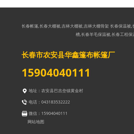
长春帐篷
,
长春大棚被
,
吉林大棚被
,
吉林大棚骨架
长春保温被
,
槽
,
长春羊毛保温被
,
长春工程保
长春市农安县华鑫篷布帐篷厂
15904040111
地址：农安县巴吉垒镇黄金村
电话：043183532222
微信：
15904040111
网站地图