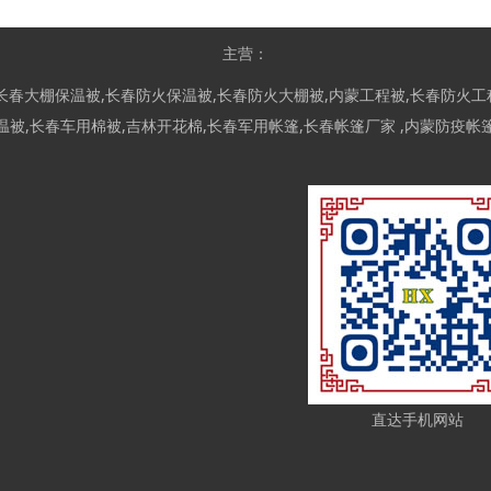
主营：
长春大棚保温被
,
长春防火保温被
,
长春防火大棚被
,
内蒙工程被
,
长春防火工
温被
,
长春车用棉被
,
吉林开花棉
,
长春军用帐篷
,
长春帐篷厂家
,
内蒙防疫帐
直达手机网站