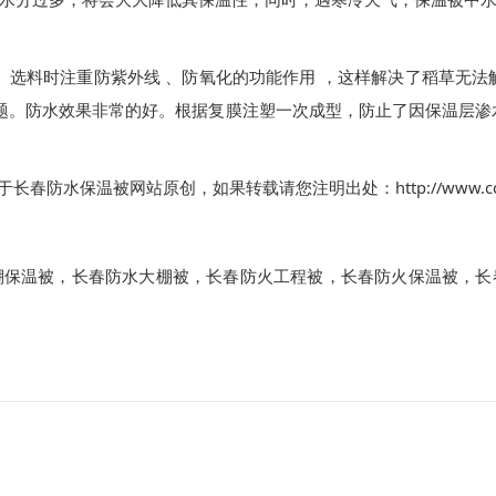
水分过多，将会大大降低其保温性；同时，遇寒冷天气，保温被中
。
选料时注重防紫外线
、防氧化的功能作用
，这样解决了稻草无法
题。防水效果非常的好。根据复膜注塑一次成型，防止了因保温层渗
http://www.
于长春防水保温被网站原创，如果转载请您注明出处：
棚保温被
，
长春防水大棚被
，
长春防火工程被
，
长春防火保温被
，
长