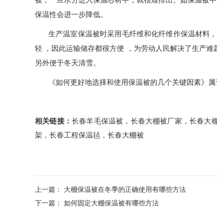
被，一旦水分进入保温芯材中，就很难排出。如保温被中
保温性会进一步降低。
生产温室保温被时采用毛纤维和化纤维作保温材料
轻
，因此运输储存都很方便
，为劳动人民解决了生产难
另外便于冬天清雪。
《如何更好地选择和使用保温被的几个关键因素》属
相关链接：
长春羊毛保温被
，
长春大棚被厂家
，
长春大
架
，
长春工程保温毡
，
长春大棚被
上一篇：
大棚保温被在冬季的正确使用有哪些方法
下一篇：
如何固定大棚保温被有哪些方法