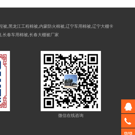
程被
,
黑龙江工程棉被
,
内蒙防火棉被
,
辽宁车用棉被
,
辽宁大棚卡
篷
,
长春车用棉被
,
长春大棚被厂家
微信在线咨询