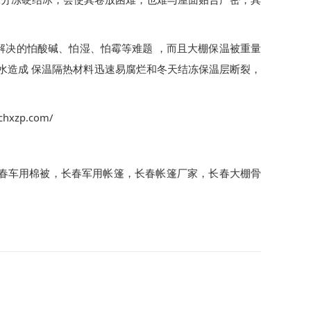
水分冻硬结冰，会使其卷放困难，也难与屋面贴合严密，其
解决的怕酸碱、怕湿、怕霉等难题
，而且大棚保温被重量
水造成
保温隔热材料迅速易腐烂和冬天结冻保温层断裂，
cchxzp.com/
春车用棉被
，
长春军用帐篷
，
长春帐篷厂家
，
长春大棚骨